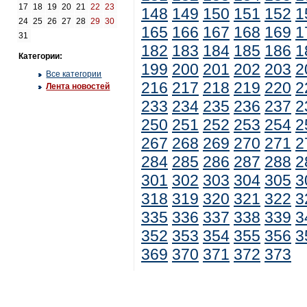
17
18
19
20
21
22
23
148
149
150
151
152
1
24
25
26
27
28
29
30
165
166
167
168
169
1
31
182
183
184
185
186
1
Категории:
199
200
201
202
203
2
Все категории
216
217
218
219
220
2
Лента новостей
233
234
235
236
237
2
250
251
252
253
254
2
267
268
269
270
271
2
284
285
286
287
288
2
301
302
303
304
305
3
318
319
320
321
322
3
335
336
337
338
339
3
352
353
354
355
356
3
369
370
371
372
373