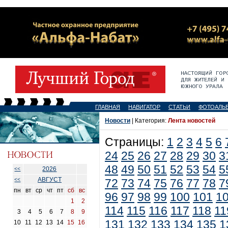
ГЛАВНАЯ
НАВИГАТОР
СТАТЬИ
ФОТОАЛЬ
Новости
| Категория:
Лента новостей
Страницы:
1
2
3
4
5
6
24
25
26
27
28
29
30
3
48
49
50
51
52
53
54
5
2026
<<
АВГУСТ
<<
72
73
74
75
76
77
78
7
пн
вт
ср
чт
пт
сб
вс
96
97
98
99
100
101
1
1
2
114
115
116
117
118
11
3
4
5
6
7
8
9
131
132
133
134
135
1
10
11
12
13
14
15
16