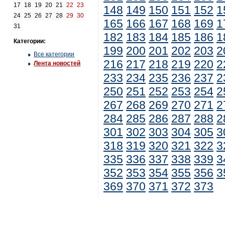
17
18
19
20
21
22
23
148
149
150
151
152
1
24
25
26
27
28
29
30
165
166
167
168
169
1
31
182
183
184
185
186
1
Категории:
199
200
201
202
203
2
Все категории
216
217
218
219
220
2
Лента новостей
233
234
235
236
237
2
250
251
252
253
254
2
267
268
269
270
271
2
284
285
286
287
288
2
301
302
303
304
305
3
318
319
320
321
322
3
335
336
337
338
339
3
352
353
354
355
356
3
369
370
371
372
373