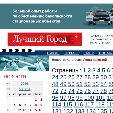
ГЛАВНАЯ
НАВИГАТОР
СТАТЬИ
ФОТОАЛЬ
Новости
| Категория:
Лента новостей
Страницы:
1
2
3
4
5
6
24
25
26
27
28
29
30
3
48
49
50
51
52
53
54
5
2026
<<
АВГУСТ
<<
72
73
74
75
76
77
78
7
пн
вт
ср
чт
пт
сб
вс
96
97
98
99
100
101
1
1
2
114
115
116
117
118
11
3
4
5
6
7
8
9
131
132
133
134
135
1
10
11
12
13
14
15
16