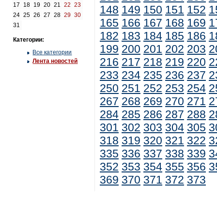
17
18
19
20
21
22
23
148
149
150
151
152
1
24
25
26
27
28
29
30
165
166
167
168
169
1
31
182
183
184
185
186
1
Категории:
199
200
201
202
203
2
Все категории
216
217
218
219
220
2
Лента новостей
233
234
235
236
237
2
250
251
252
253
254
2
267
268
269
270
271
2
284
285
286
287
288
2
301
302
303
304
305
3
318
319
320
321
322
3
335
336
337
338
339
3
352
353
354
355
356
3
369
370
371
372
373