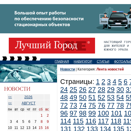
ГЛАВНАЯ
НАВИГАТОР
СТАТЬИ
ФОТОАЛЬ
Новости
| Категория:
Лента новостей
Страницы:
1
2
3
4
5
6
24
25
26
27
28
29
30
3
48
49
50
51
52
53
54
5
2026
<<
АВГУСТ
<<
72
73
74
75
76
77
78
7
пн
вт
ср
чт
пт
сб
вс
96
97
98
99
100
101
1
1
2
114
115
116
117
118
11
3
4
5
6
7
8
9
131
132
133
134
135
1
10
11
12
13
14
15
16