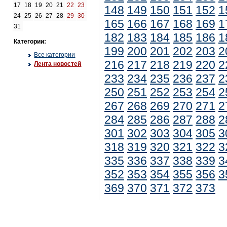
17
18
19
20
21
22
23
148
149
150
151
152
1
24
25
26
27
28
29
30
165
166
167
168
169
1
31
182
183
184
185
186
1
Категории:
199
200
201
202
203
2
Все категории
216
217
218
219
220
2
Лента новостей
233
234
235
236
237
2
250
251
252
253
254
2
267
268
269
270
271
2
284
285
286
287
288
2
301
302
303
304
305
3
318
319
320
321
322
3
335
336
337
338
339
3
352
353
354
355
356
3
369
370
371
372
373