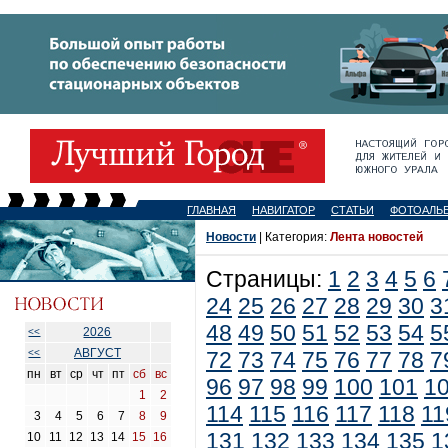
ГЛАВНАЯ
НАВИГАТОР
СТАТЬИ
ФОТОАЛЬ
Новости
| Категория:
Лента новостей
Страницы:
1
2
3
4
5
6
24
25
26
27
28
29
30
3
48
49
50
51
52
53
54
5
2026
<<
АВГУСТ
<<
72
73
74
75
76
77
78
7
пн
вт
ср
чт
пт
сб
вс
96
97
98
99
100
101
1
1
2
114
115
116
117
118
11
3
4
5
6
7
8
9
131
132
133
134
135
1
10
11
12
13
14
15
16