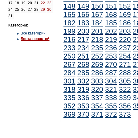
17
18
19
20
21
22
23
148
149
150
151
152
1
24
25
26
27
28
29
30
165
166
167
168
169
1
31
182
183
184
185
186
1
Категории:
199
200
201
202
203
2
Все категории
216
217
218
219
220
2
Лента новостей
233
234
235
236
237
2
250
251
252
253
254
2
267
268
269
270
271
2
284
285
286
287
288
2
301
302
303
304
305
3
318
319
320
321
322
3
335
336
337
338
339
3
352
353
354
355
356
3
369
370
371
372
373