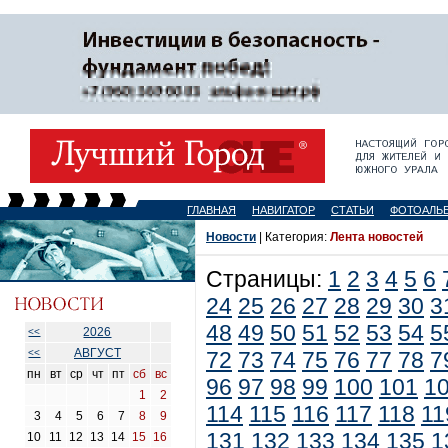
ГЛАВНАЯ
НАВИГАТОР
СТАТЬИ
ФОТОАЛЬ
Новости
| Категория:
Лента новостей
Страницы:
1
2
3
4
5
6
24
25
26
27
28
29
30
3
48
49
50
51
52
53
54
5
2026
<<
АВГУСТ
<<
72
73
74
75
76
77
78
7
пн
вт
ср
чт
пт
сб
вс
96
97
98
99
100
101
1
1
2
114
115
116
117
118
11
3
4
5
6
7
8
9
131
132
133
134
135
1
10
11
12
13
14
15
16