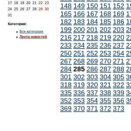
17
18
19
20
21
22
23
148
149
150
151
152
1
24
25
26
27
28
29
30
165
166
167
168
169
1
31
182
183
184
185
186
1
Категории:
199
200
201
202
203
2
Все категории
216
217
218
219
220
2
Лента новостей
233
234
235
236
237
2
250
251
252
253
254
2
267
268
269
270
271
2
284
285
286
287
288
2
301
302
303
304
305
3
318
319
320
321
322
3
335
336
337
338
339
3
352
353
354
355
356
3
369
370
371
372
373