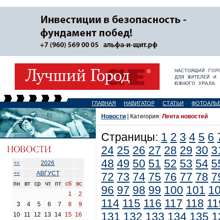
ГЛАВНАЯ
НАВИГАТОР
СТАТЬИ
ФОТОАЛЬ
Новости
| Категория:
Лента новостей
Страницы:
1
2
3
4
5
6
24
25
26
27
28
29
30
3
48
49
50
51
52
53
54
5
2026
<<
АВГУСТ
<<
72
73
74
75
76
77
78
7
пн
вт
ср
чт
пт
сб
вс
96
97
98
99
100
101
1
1
2
114
115
116
117
118
11
3
4
5
6
7
8
9
131
132
133
134
135
1
10
11
12
13
14
15
16