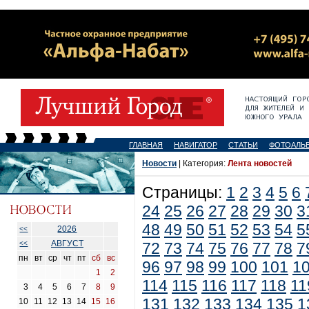
ГЛАВНАЯ
НАВИГАТОР
СТАТЬИ
ФОТОАЛЬ
Новости
| Категория:
Лента новостей
Страницы:
1
2
3
4
5
6
24
25
26
27
28
29
30
3
48
49
50
51
52
53
54
5
2026
<<
АВГУСТ
<<
72
73
74
75
76
77
78
7
пн
вт
ср
чт
пт
сб
вс
96
97
98
99
100
101
1
1
2
114
115
116
117
118
11
3
4
5
6
7
8
9
131
132
133
134
135
1
10
11
12
13
14
15
16