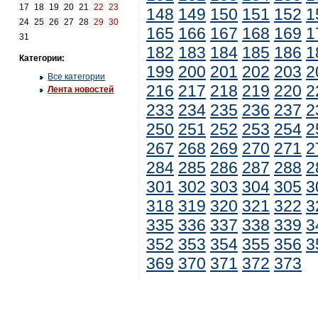
17
18
19
20
21
22
23
148
149
150
151
152
1
24
25
26
27
28
29
30
165
166
167
168
169
1
31
182
183
184
185
186
1
Категории:
199
200
201
202
203
2
Все категории
216
217
218
219
220
2
Лента новостей
233
234
235
236
237
2
250
251
252
253
254
2
267
268
269
270
271
2
284
285
286
287
288
2
301
302
303
304
305
3
318
319
320
321
322
3
335
336
337
338
339
3
352
353
354
355
356
3
369
370
371
372
373