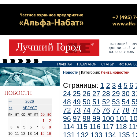
ГЛАВНАЯ
НАВИГАТОР
СТАТЬИ
ФОТОАЛЬ
Новости
| Категория:
Лента новостей
Страницы:
1
2
3
4
5
6
24
25
26
27
28
29
30
3
48
49
50
51
52
53
54
5
2026
<<
АВГУСТ
<<
72
73
74
75
76
77
78
7
пн
вт
ср
чт
пт
сб
вс
96
97
98
99
100
101
1
1
2
114
115
116
117
118
11
3
4
5
6
7
8
9
131
132
133
134
135
1
10
11
12
13
14
15
16