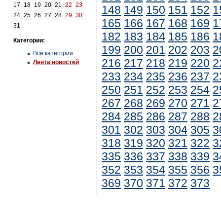
17
18
19
20
21
22
23
148
149
150
151
152
1
24
25
26
27
28
29
30
165
166
167
168
169
1
31
182
183
184
185
186
1
Категории:
199
200
201
202
203
2
Все категории
216
217
218
219
220
2
Лента новостей
233
234
235
236
237
2
250
251
252
253
254
2
267
268
269
270
271
2
284
285
286
287
288
2
301
302
303
304
305
3
318
319
320
321
322
3
335
336
337
338
339
3
352
353
354
355
356
3
369
370
371
372
373