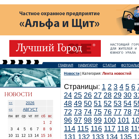
ГЛАВНАЯ
НАВИГАТОР
СТАТЬИ
ФОТОАЛЬ
Новости
| Категория:
Лента новостей
Страницы:
1
2
3
4
5
6
24
25
26
27
28
29
30
3
48
49
50
51
52
53
54
5
2026
<<
АВГУСТ
<<
72
73
74
75
76
77
78
7
пн
вт
ср
чт
пт
сб
вс
96
97
98
99
100
101
1
1
2
114
115
116
117
118
11
3
4
5
6
7
8
9
131
132
133
134
135
1
10
11
12
13
14
15
16