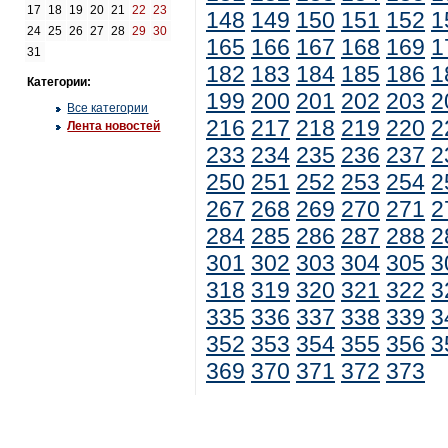
17
18
19
20
21
22
23
148
149
150
151
152
1
24
25
26
27
28
29
30
165
166
167
168
169
1
31
182
183
184
185
186
1
Категории:
199
200
201
202
203
2
Все категории
216
217
218
219
220
2
Лента новостей
233
234
235
236
237
2
250
251
252
253
254
2
267
268
269
270
271
2
284
285
286
287
288
2
301
302
303
304
305
3
318
319
320
321
322
3
335
336
337
338
339
3
352
353
354
355
356
3
369
370
371
372
373