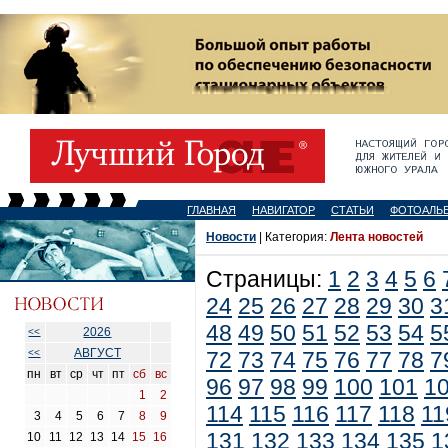
ГЛАВНАЯ
НАВИГАТОР
СТАТЬИ
ФОТОАЛЬ
Новости
| Категория:
Лента новостей
Страницы:
1
2
3
4
5
6
24
25
26
27
28
29
30
3
48
49
50
51
52
53
54
5
2026
<<
АВГУСТ
<<
72
73
74
75
76
77
78
7
пн
вт
ср
чт
пт
сб
вс
96
97
98
99
100
101
1
1
2
114
115
116
117
118
11
3
4
5
6
7
8
9
131
132
133
134
135
1
10
11
12
13
14
15
16