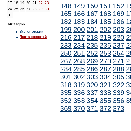
17
18
19
20
21
22
23
148
149
150
151
152
1
24
25
26
27
28
29
30
165
166
167
168
169
1
31
182
183
184
185
186
1
Категории:
199
200
201
202
203
2
Все категории
216
217
218
219
220
2
Лента новостей
233
234
235
236
237
2
250
251
252
253
254
2
267
268
269
270
271
2
284
285
286
287
288
2
301
302
303
304
305
3
318
319
320
321
322
3
335
336
337
338
339
3
352
353
354
355
356
3
369
370
371
372
373