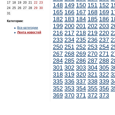
17
18
19
20
21
22
23
148
149
150
151
152
1
24
25
26
27
28
29
30
165
166
167
168
169
1
31
182
183
184
185
186
1
Категории:
199
200
201
202
203
2
Все категории
216
217
218
219
220
2
Лента новостей
233
234
235
236
237
2
250
251
252
253
254
2
267
268
269
270
271
2
284
285
286
287
288
2
301
302
303
304
305
3
318
319
320
321
322
3
335
336
337
338
339
3
352
353
354
355
356
3
369
370
371
372
373