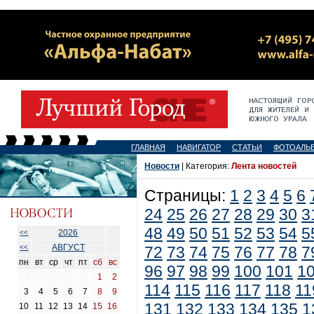
ГЛАВНАЯ
НАВИГАТОР
СТАТЬИ
ФОТОАЛЬ
Новости
| Категория:
Лента новостей
Страницы:
1
2
3
4
5
6
24
25
26
27
28
29
30
3
48
49
50
51
52
53
54
5
2026
<<
АВГУСТ
<<
72
73
74
75
76
77
78
7
пн
вт
ср
чт
пт
сб
вс
96
97
98
99
100
101
1
1
2
114
115
116
117
118
11
3
4
5
6
7
8
9
131
132
133
134
135
1
10
11
12
13
14
15
16