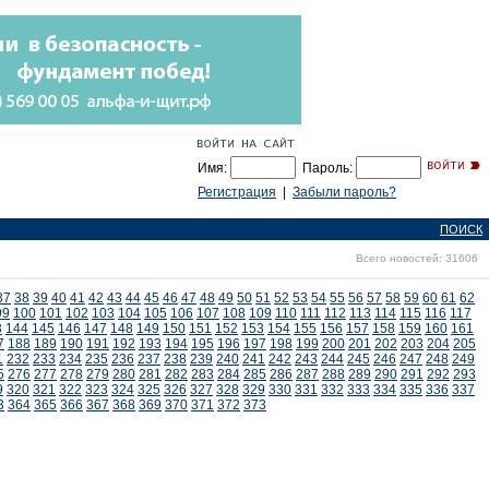
Имя:
Пароль:
Регистрация
|
Забыли пароль?
ПОИСК
Всего новостей: 31606
37
38
39
40
41
42
43
44
45
46
47
48
49
50
51
52
53
54
55
56
57
58
59
60
61
62
99
100
101
102
103
104
105
106
107
108
109
110
111
112
113
114
115
116
117
3
144
145
146
147
148
149
150
151
152
153
154
155
156
157
158
159
160
161
7
188
189
190
191
192
193
194
195
196
197
198
199
200
201
202
203
204
205
1
232
233
234
235
236
237
238
239
240
241
242
243
244
245
246
247
248
249
5
276
277
278
279
280
281
282
283
284
285
286
287
288
289
290
291
292
293
9
320
321
322
323
324
325
326
327
328
329
330
331
332
333
334
335
336
337
3
364
365
366
367
368
369
370
371
372
373