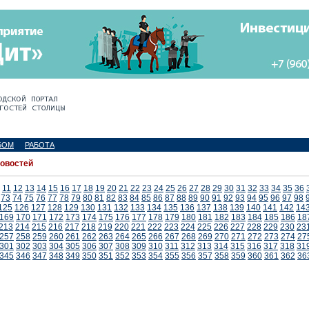
БОМ
РАБОТА
новостей
11
12
13
14
15
16
17
18
19
20
21
22
23
24
25
26
27
28
29
30
31
32
33
34
35
36
73
74
75
76
77
78
79
80
81
82
83
84
85
86
87
88
89
90
91
92
93
94
95
96
97
98
125
126
127
128
129
130
131
132
133
134
135
136
137
138
139
140
141
142
14
169
170
171
172
173
174
175
176
177
178
179
180
181
182
183
184
185
186
18
213
214
215
216
217
218
219
220
221
222
223
224
225
226
227
228
229
230
23
257
258
259
260
261
262
263
264
265
266
267
268
269
270
271
272
273
274
27
301
302
303
304
305
306
307
308
309
310
311
312
313
314
315
316
317
318
31
345
346
347
348
349
350
351
352
353
354
355
356
357
358
359
360
361
362
36