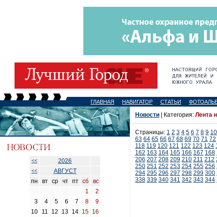
ГЛАВНАЯ
НАВИГАТОР
СТАТЬИ
ФОТОАЛЬ
Новости
| Категория:
Лента 
Страницы:
1
2
3
4
5
6
7
8
9
10
63
64
65
66
67
68
69
70
71
72
118
119
120
121
122
123
124
162
163
164
165
166
167
168
206
207
208
209
210
211
212
2026
<<
250
251
252
253
254
255
256
АВГУСТ
<<
294
295
296
297
298
299
300
338
339
340
341
342
343
344
пн
вт
ср
чт
пт
сб
вс
1
2
3
4
5
6
7
8
9
10
11
12
13
14
15
16