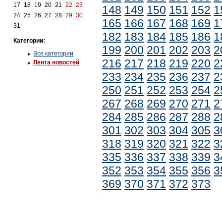
17
18
19
20
21
22
23
148
149
150
151
152
1
24
25
26
27
28
29
30
165
166
167
168
169
1
31
182
183
184
185
186
1
Категории:
199
200
201
202
203
2
Все категории
216
217
218
219
220
2
Лента новостей
233
234
235
236
237
2
250
251
252
253
254
2
267
268
269
270
271
2
284
285
286
287
288
2
301
302
303
304
305
3
318
319
320
321
322
3
335
336
337
338
339
3
352
353
354
355
356
3
369
370
371
372
373