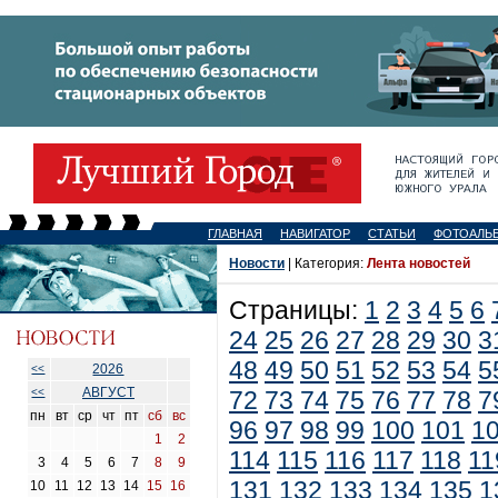
ГЛАВНАЯ
НАВИГАТОР
СТАТЬИ
ФОТОАЛЬ
Новости
| Категория:
Лента новостей
Страницы:
1
2
3
4
5
6
24
25
26
27
28
29
30
3
48
49
50
51
52
53
54
5
2026
<<
АВГУСТ
<<
72
73
74
75
76
77
78
7
пн
вт
ср
чт
пт
сб
вс
96
97
98
99
100
101
1
1
2
114
115
116
117
118
11
3
4
5
6
7
8
9
131
132
133
134
135
1
10
11
12
13
14
15
16