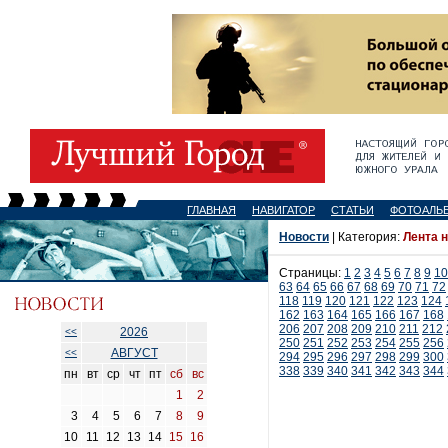
ГЛАВНАЯ
НАВИГАТОР
СТАТЬИ
ФОТОАЛЬ
Новости
| Категория:
Лента 
Страницы:
1
2
3
4
5
6
7
8
9
10
63
64
65
66
67
68
69
70
71
72
118
119
120
121
122
123
124
162
163
164
165
166
167
168
206
207
208
209
210
211
212
2026
<<
250
251
252
253
254
255
256
АВГУСТ
<<
294
295
296
297
298
299
300
338
339
340
341
342
343
344
пн
вт
ср
чт
пт
сб
вс
1
2
3
4
5
6
7
8
9
10
11
12
13
14
15
16