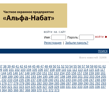
Имя:
Пароль:
Регистрация
|
Забыли пароль?
ПОИСК
Всего новостей: 31606
37
38
39
40
41
42
43
44
45
46
47
48
49
50
51
52
53
54
55
56
57
58
59
60
61
62
99
100
101
102
103
104
105
106
107
108
109
110
111
112
113
114
115
116
117
3
144
145
146
147
148
149
150
151
152
153
154
155
156
157
158
159
160
161
7
188
189
190
191
192
193
194
195
196
197
198
199
200
201
202
203
204
205
1
232
233
234
235
236
237
238
239
240
241
242
243
244
245
246
247
248
249
5
276
277
278
279
280
281
282
283
284
285
286
287
288
289
290
291
292
293
9
320
321
322
323
324
325
326
327
328
329
330
331
332
333
334
335
336
337
3
364
365
366
367
368
369
370
371
372
373