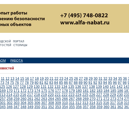
БОМ
РАБОТА
новостей
11
12
13
14
15
16
17
18
19
20
21
22
23
24
25
26
27
28
29
30
31
32
33
34
35
36
73
74
75
76
77
78
79
80
81
82
83
84
85
86
87
88
89
90
91
92
93
94
95
96
97
98
125
126
127
128
129
130
131
132
133
134
135
136
137
138
139
140
141
142
14
169
170
171
172
173
174
175
176
177
178
179
180
181
182
183
184
185
186
18
213
214
215
216
217
218
219
220
221
222
223
224
225
226
227
228
229
230
23
257
258
259
260
261
262
263
264
265
266
267
268
269
270
271
272
273
274
27
301
302
303
304
305
306
307
308
309
310
311
312
313
314
315
316
317
318
31
345
346
347
348
349
350
351
352
353
354
355
356
357
358
359
360
361
362
36