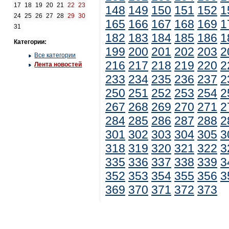
17
18
19
20
21
22
23
148
149
150
151
152
1
24
25
26
27
28
29
30
165
166
167
168
169
1
31
182
183
184
185
186
1
Категории:
199
200
201
202
203
2
Все категории
216
217
218
219
220
2
Лента новостей
233
234
235
236
237
2
250
251
252
253
254
2
267
268
269
270
271
2
284
285
286
287
288
2
301
302
303
304
305
3
318
319
320
321
322
3
335
336
337
338
339
3
352
353
354
355
356
3
369
370
371
372
373