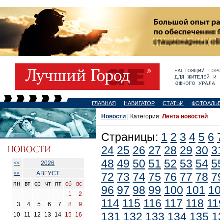
ГЛАВНАЯ
НАВИГАТОР
СТАТЬИ
ФОТОАЛЬ
Новости
| Категория:
Лента новостей
Страницы:
1
2
3
4
5
6
24
25
26
27
28
29
30
3
48
49
50
51
52
53
54
5
2026
<<
АВГУСТ
<<
72
73
74
75
76
77
78
7
пн
вт
ср
чт
пт
сб
вс
96
97
98
99
100
101
1
1
2
114
115
116
117
118
11
3
4
5
6
7
8
9
131
132
133
134
135
1
10
11
12
13
14
15
16