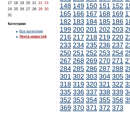
17
18
19
20
21
22
23
148
149
150
151
152
1
24
25
26
27
28
29
30
165
166
167
168
169
1
31
182
183
184
185
186
1
Категории:
199
200
201
202
203
2
Все категории
216
217
218
219
220
2
Лента новостей
233
234
235
236
237
2
250
251
252
253
254
2
267
268
269
270
271
2
284
285
286
287
288
2
301
302
303
304
305
3
318
319
320
321
322
3
335
336
337
338
339
3
352
353
354
355
356
3
369
370
371
372
373