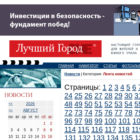
ГЛАВНАЯ
НАВИГАТОР
СТАТЬИ
ФОТОАЛЬ
Новости
| Категория:
Лента новостей
Страницы:
1
2
3
4
5
6
24
25
26
27
28
29
30
3
48
49
50
51
52
53
54
5
2026
<<
АВГУСТ
<<
72
73
74
75
76
77
78
7
пн
вт
ср
чт
пт
сб
вс
96
97
98
99
100
101
1
1
2
114
115
116
117
118
11
3
4
5
6
7
8
9
131
132
133
134
135
1
10
11
12
13
14
15
16