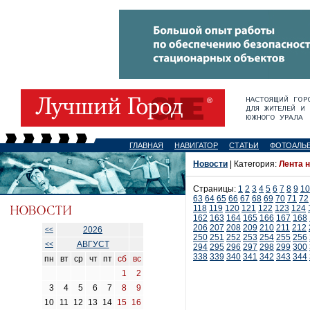
ГЛАВНАЯ
НАВИГАТОР
СТАТЬИ
ФОТОАЛЬ
Новости
| Категория:
Лента 
Страницы:
1
2
3
4
5
6
7
8
9
10
63
64
65
66
67
68
69
70
71
72
118
119
120
121
122
123
124
162
163
164
165
166
167
168
206
207
208
209
210
211
212
2026
<<
250
251
252
253
254
255
256
АВГУСТ
<<
294
295
296
297
298
299
300
338
339
340
341
342
343
344
пн
вт
ср
чт
пт
сб
вс
1
2
3
4
5
6
7
8
9
10
11
12
13
14
15
16