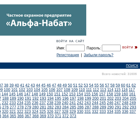
Имя:
Пароль:
Регистрация
|
Забыли пароль?
ПОИСК
Всего новостей: 31606
37
38
39
40
41
42
43
44
45
46
47
48
49
50
51
52
53
54
55
56
57
58
59
60
61
62
99
100
101
102
103
104
105
106
107
108
109
110
111
112
113
114
115
116
117
3
144
145
146
147
148
149
150
151
152
153
154
155
156
157
158
159
160
161
7
188
189
190
191
192
193
194
195
196
197
198
199
200
201
202
203
204
205
1
232
233
234
235
236
237
238
239
240
241
242
243
244
245
246
247
248
249
5
276
277
278
279
280
281
282
283
284
285
286
287
288
289
290
291
292
293
9
320
321
322
323
324
325
326
327
328
329
330
331
332
333
334
335
336
337
3
364
365
366
367
368
369
370
371
372
373