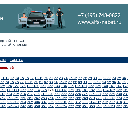
БОМ
РАБОТА
новостей
11
12
13
14
15
16
17
18
19
20
21
22
23
24
25
26
27
28
29
30
31
32
33
34
35
36
73
74
75
76
77
78
79
80
81
82
83
84
85
86
87
88
89
90
91
92
93
94
95
96
97
98
125
126
127
128
129
130
131
132
133
134
135
136
137
138
139
140
141
142
14
169
170
171
172
173
174
175
176
177
178
179
180
181
182
183
184
185
186
18
213
214
215
216
217
218
219
220
221
222
223
224
225
226
227
228
229
230
23
257
258
259
260
261
262
263
264
265
266
267
268
269
270
271
272
273
274
27
301
302
303
304
305
306
307
308
309
310
311
312
313
314
315
316
317
318
31
345
346
347
348
349
350
351
352
353
354
355
356
357
358
359
360
361
362
36