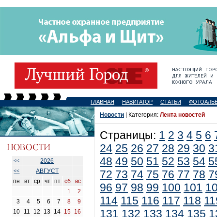
ГЛАВНАЯ
НАВИГАТОР
СТАТЬИ
ФОТОАЛЬ
Новости
| Категория:
Лента новостей
Страницы:
1
2
3
4
5
6
24
25
26
27
28
29
30
3
48
49
50
51
52
53
54
5
2026
<<
АВГУСТ
<<
72
73
74
75
76
77
78
7
пн
вт
ср
чт
пт
сб
вс
96
97
98
99
100
101
1
1
2
114
115
116
117
118
11
3
4
5
6
7
8
9
131
132
133
134
135
1
10
11
12
13
14
15
16