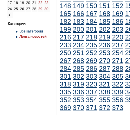
17
18
19
20
21
22
23
148
149
150
151
152
1
24
25
26
27
28
29
30
165
166
167
168
169
1
31
182
183
184
185
186
1
Категории:
199
200
201
202
203
2
Все категории
216
217
218
219
220
2
Лента новостей
233
234
235
236
237
2
250
251
252
253
254
2
267
268
269
270
271
2
284
285
286
287
288
2
301
302
303
304
305
3
318
319
320
321
322
3
335
336
337
338
339
3
352
353
354
355
356
3
369
370
371
372
373