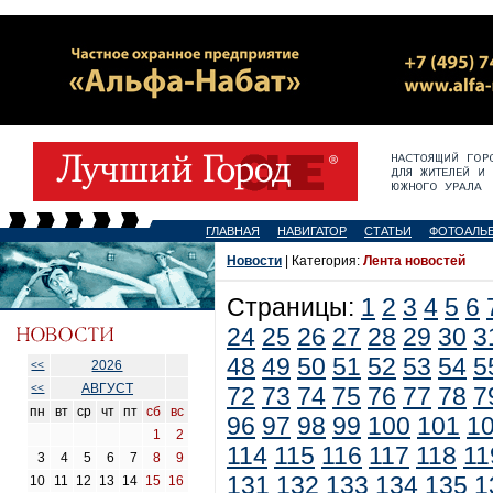
ГЛАВНАЯ
НАВИГАТОР
СТАТЬИ
ФОТОАЛЬ
Новости
| Категория:
Лента новостей
Страницы:
1
2
3
4
5
6
24
25
26
27
28
29
30
3
48
49
50
51
52
53
54
5
2026
<<
АВГУСТ
<<
72
73
74
75
76
77
78
7
пн
вт
ср
чт
пт
сб
вс
96
97
98
99
100
101
1
1
2
114
115
116
117
118
11
3
4
5
6
7
8
9
131
132
133
134
135
1
10
11
12
13
14
15
16