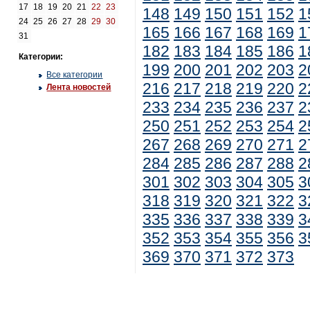
17
18
19
20
21
22
23
148
149
150
151
152
1
24
25
26
27
28
29
30
165
166
167
168
169
1
31
182
183
184
185
186
1
Категории:
199
200
201
202
203
2
Все категории
216
217
218
219
220
2
Лента новостей
233
234
235
236
237
2
250
251
252
253
254
2
267
268
269
270
271
2
284
285
286
287
288
2
301
302
303
304
305
3
318
319
320
321
322
3
335
336
337
338
339
3
352
353
354
355
356
3
369
370
371
372
373