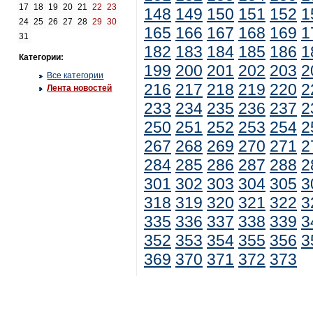
17
18
19
20
21
22
23
148
149
150
151
152
1
24
25
26
27
28
29
30
165
166
167
168
169
1
31
182
183
184
185
186
1
Категории:
199
200
201
202
203
2
Все категории
216
217
218
219
220
2
Лента новостей
233
234
235
236
237
2
250
251
252
253
254
2
267
268
269
270
271
2
284
285
286
287
288
2
301
302
303
304
305
3
318
319
320
321
322
3
335
336
337
338
339
3
352
353
354
355
356
3
369
370
371
372
373