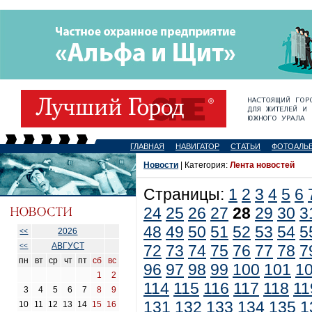
ГЛАВНАЯ
НАВИГАТОР
СТАТЬИ
ФОТОАЛЬ
Новости
| Категория:
Лента новостей
Страницы:
1
2
3
4
5
6
24
25
26
27
28
29
30
3
48
49
50
51
52
53
54
5
2026
<<
АВГУСТ
<<
72
73
74
75
76
77
78
7
пн
вт
ср
чт
пт
сб
вс
96
97
98
99
100
101
1
1
2
114
115
116
117
118
11
3
4
5
6
7
8
9
131
132
133
134
135
1
10
11
12
13
14
15
16