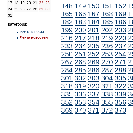
17
18
19
20
21
22
23
148
149
150
151
152
1
24
25
26
27
28
29
30
165
166
167
168
169
1
31
182
183
184
185
186
1
Категории:
199
200
201
202
203
2
Все категории
216
217
218
219
220
2
Лента новостей
233
234
235
236
237
2
250
251
252
253
254
2
267
268
269
270
271
2
284
285
286
287
288
2
301
302
303
304
305
3
318
319
320
321
322
3
335
336
337
338
339
3
352
353
354
355
356
3
369
370
371
372
373