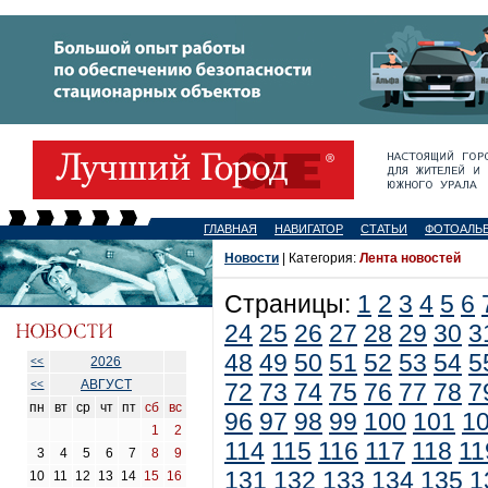
ГЛАВНАЯ
НАВИГАТОР
СТАТЬИ
ФОТОАЛЬ
Новости
| Категория:
Лента новостей
Страницы:
1
2
3
4
5
6
24
25
26
27
28
29
30
3
48
49
50
51
52
53
54
5
2026
<<
АВГУСТ
<<
72
73
74
75
76
77
78
7
пн
вт
ср
чт
пт
сб
вс
96
97
98
99
100
101
1
1
2
114
115
116
117
118
11
3
4
5
6
7
8
9
131
132
133
134
135
1
10
11
12
13
14
15
16