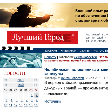
ГЛАВНАЯ
НАВИГАТОР
СТАТЬИ
ФОТОАЛЬ
Новости
| Категория:
Лента новостей
|
Челяб
отменила приемы врачей в майские канику
Челябинская поликлиника отме
каникулы
Категория:
Лента новостей
, 2 мая 2021, 11
2021
<<
>>
В период майских праздников в по
МАЙ
<<
>>
дежурных врачей, — прокомментир
пн
вт
ср
чт
пт
сб
вс
поликлиники.
1
2
3
4
5
6
7
8
9
Источник
10
11
12
13
14
15
16