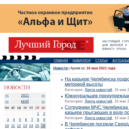
ГЛАВНАЯ
НАВИГАТОР
СТАТЬИ
ФОТОАЛЬ
Новости
| Архив за:
16 мая 2021 года
На карьере Челябинска подро
метровой высоты
Категория:
Лента новостей
, 16 мая 
Южноуральцев предупреждают
2021
<<
>>
Категория:
Лента новостей
, 16 мая 
МАЙ
<<
>>
Сотрудники МЧС Челябинска
пн
вт
ср
чт
пт
сб
вс
карьере прыгающих в воду п
1
2
Категория:
Лента новостей
, 16 мая 
3
4
5
6
7
8
9
В Челябинске посреди Сверд
10
11
12
13
14
15
16