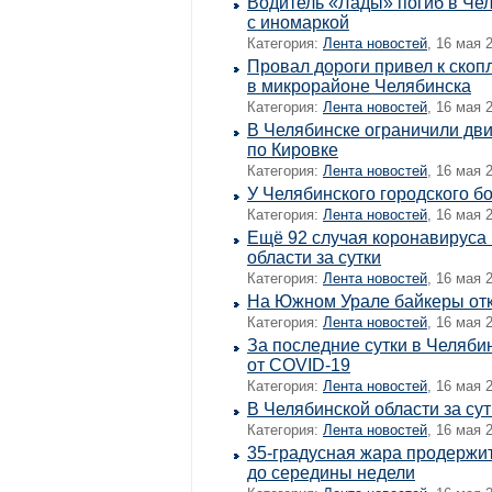
Водитель «Лады» погиб в Че
с иномаркой
Категория:
Лента новостей
, 16 мая 
Провал дороги привел к ско
в микрорайоне Челябинска
Категория:
Лента новостей
, 16 мая 
В Челябинске ограничили дв
по Кировке
Категория:
Лента новостей
, 16 мая 
У Челябинского городского б
Категория:
Лента новостей
, 16 мая 
Ещё 92 случая коронавируса
области за сутки
Категория:
Лента новостей
, 16 мая 
На Южном Урале байкеры отк
Категория:
Лента новостей
, 16 мая 
За последние сутки в Челяби
от COVID-19
Категория:
Лента новостей
, 16 мая 
В Челябинской области за сут
Категория:
Лента новостей
, 16 мая 
35-градусная жара продержи
до середины недели