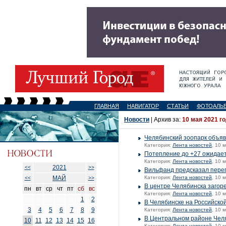
ГЛАВНАЯ
НАВИГАТОР
СТАТЬИ
ФОТОАЛЬ
Новости
| Архив за:
10 мая 2021 г
Челябинский зоопарк объяв
Категория:
Лента новостей
, 10 
Потепление до +27 ожидает
Категория:
Лента новостей
, 10 
2021
<<
>>
Вильфанд предсказал переп
МАЙ
Категория:
Лента новостей
, 10 
<<
>>
В центре Челябинска загор
пн
вт
ср
чт
пт
сб
вс
Категория:
Лента новостей
, 10 
1
2
В Челябинске на Российской
3
4
5
6
7
8
9
Категория:
Лента новостей
, 10 
В Центральном районе Челя
10
11
12
13
14
15
16
Категория:
Лента новостей
, 10 