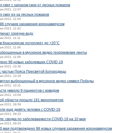
 смог с запахом гари от лесных пожаров
мая 2021, 12:07
л смог из-за лесных пожаров
мая 2021, 11:45
98 случаев заражения коронавирусом
мая 2021, 11:42
лючат горячую воду
мая 2021, 11:11
 в Красноярске потеплеет до +20°C
мая 2021, 11:06
ыброшенные в мусорное ведро георгиевские ленты
мая 2021, 11:06
влено 98 новых заболевших COVID-19
мая 2021, 10:30
 с частью Пояса Пресвятой Богородицы
мая 2021, 10:26
змутил выброшенный в мусорное ведро символ Победы
мая 2021, 10:11
асти умерло 9 пациентов с ковидом
мая 2021, 10:06
кой области прошло 181 мероприятие
мая 2021, 09:58
рли еще девять человек с COVID-19
мая 2021, 09:25
е: сводка по заболеваемости COVID-19 на 10 мая
мая 2021, 09:20
10 мая подтверждено 98 новых случаев заражения коронавирусом
мая 2021, 09:11