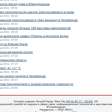
асила фасад дома в Южноуральске
мая 2021, 09:01
чил перелом после наезда электросамоката в парке
мая 2021, 08:44
ованном электросамокате сбил женщину в Челябинске
мая 2021, 08:33
беды прошло больше 180 массовых мероприятий
мая 2021, 08:18
ые выбросили символ Победы в мусорное ведро
мая 2021, 07:55
тся на Южном Урале
мая 2021, 07:35
альцам жаркую погоду
мая 2021, 07:18
лябинскую область
мая 2021, 07:15
леет до +17 °C
мая 2021, 06:08
 на начало недели в Челябинске
мая 2021, 05:37
птики предупредили о резком перепаде температур
мая 2021, 05:06
Сетевое издание Лучший Город / Best City (
ЭЛ № ФС 77 - 79138
), 18+
еральной службой по надзору в сфере связи, информационных технологий и массовых ко
(Роскомнадзор)
Учредитель — ООО «ВСС»