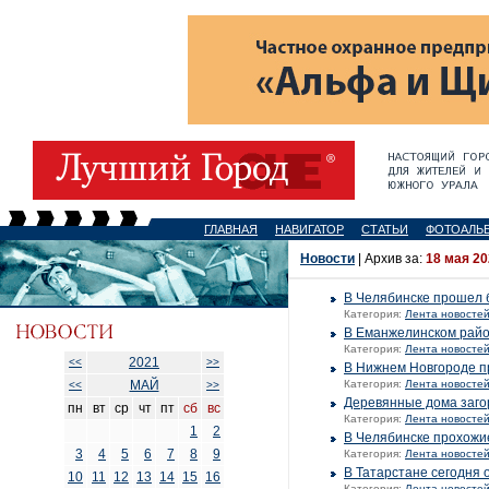
ГЛАВНАЯ
НАВИГАТОР
СТАТЬИ
ФОТОАЛЬ
Новости
| Архив за:
18 мая 20
В Челябинске прошел 
Категория:
Лента новосте
В Еманжелинском райо
Категория:
Лента новосте
2021
<<
>>
В Нижнем Новгороде п
МАЙ
Категория:
Лента новосте
<<
>>
Деревянные дома заго
пн
вт
ср
чт
пт
сб
вс
Категория:
Лента новосте
1
2
В Челябинске прохожи
3
4
5
6
7
8
9
Категория:
Лента новосте
В Татарстане сегодня 
10
11
12
13
14
15
16
Категория:
Лента новосте