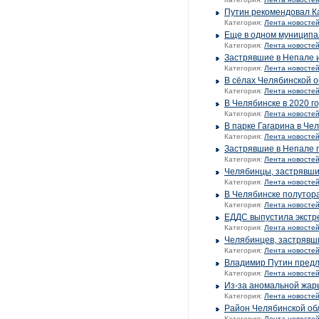
Путин рекомендовал К
Категория:
Лента новосте
Еще в одном муниципа
Категория:
Лента новосте
Застрявшие в Непале 
Категория:
Лента новосте
В сёлах Челябинской 
Категория:
Лента новосте
В Челябинске в 2020 г
Категория:
Лента новосте
В парке Гагарина в Че
Категория:
Лента новосте
Застрявшие в Непале 
Категория:
Лента новосте
Челябинцы, застрявшие
Категория:
Лента новосте
В Челябинске полутора
Категория:
Лента новосте
ЕДДС выпустила экстр
Категория:
Лента новосте
Челябинцев, застрявши
Категория:
Лента новосте
Владимир Путин предл
Категория:
Лента новосте
Из-за аномальной жар
Категория:
Лента новосте
Район Челябинской обл
Категория:
Лента новосте