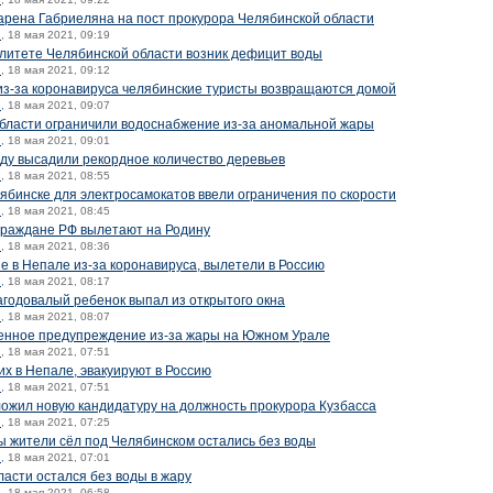
арена Габриеляна на пост прокурора Челябинской области
й
, 18 мая 2021, 09:19
литете Челябинской области возник дефицит воды
й
, 18 мая 2021, 09:12
из-за коронавируса челябинские туристы возвращаются домой
й
, 18 мая 2021, 09:07
области ограничили водоснабжение из-за аномальной жары
й
, 18 мая 2021, 09:01
оду высадили рекордное количество деревьев
й
, 18 мая 2021, 08:55
лябинске для электросамокатов ввели ограничения по скорости
й
, 18 мая 2021, 08:45
граждане РФ вылетают на Родину
й
, 18 мая 2021, 08:36
 в Непале из-за коронавируса, вылетели в Россию
й
, 18 мая 2021, 08:17
годовалый ребенок выпал из открытого окна
й
, 18 мая 2021, 08:07
енное предупреждение из-за жары на Южном Урале
й
, 18 мая 2021, 07:51
х в Непале, эвакуируют в Россию
й
, 18 мая 2021, 07:51
ожил новую кандидатуру на должность прокурора Кузбасса
й
, 18 мая 2021, 07:25
ы жители сёл под Челябинском остались без воды
й
, 18 мая 2021, 07:01
асти остался без воды в жару
й
, 18 мая 2021, 06:58