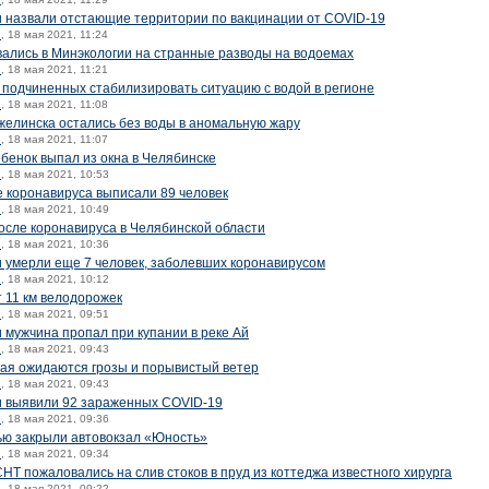
и назвали отстающие территории по вакцинации от COVID-19
й
, 18 мая 2021, 11:24
лись в Минэкологии на странные разводы на водоемах
й
, 18 мая 2021, 11:21
 подчиненных стабилизировать ситуацию с водой в регионе
й
, 18 мая 2021, 11:08
желинска остались без воды в аномальную жару
й
, 18 мая 2021, 11:07
бенок выпал из окна в Челябинске
й
, 18 мая 2021, 10:53
 коронавируса выписали 89 человек
й
, 18 мая 2021, 10:49
осле коронавируса в Челябинской области
й
, 18 мая 2021, 10:36
и умерли еще 7 человек, заболевших коронавирусом
й
, 18 мая 2021, 10:12
 11 км велодорожек
й
, 18 мая 2021, 09:51
 мужчина пропал при купании в реке Ай
й
, 18 мая 2021, 09:43
мая ожидаются грозы и порывистый ветер
й
, 18 мая 2021, 09:43
и выявили 92 зараженных COVID-19
й
, 18 мая 2021, 09:36
ью закрыли автовокзал «Юность»
й
, 18 мая 2021, 09:34
НТ пожаловались на слив стоков в пруд из коттеджа известного хирурга
й
, 18 мая 2021, 09:22