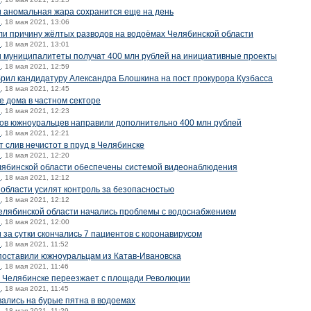
и аномальная жара сохранится еще на день
й
, 18 мая 2021, 13:06
ли причину жёлтых разводов на водоёмах Челябинской области
й
, 18 мая 2021, 13:01
и муниципалитеты получат 400 млн рублей на инициативные проекты
й
, 18 мая 2021, 12:59
рил кандидатуру Александра Блошкина на пост прокурора Кузбасса
й
, 18 мая 2021, 12:45
е дома в частном секторе
й
, 18 мая 2021, 12:23
ов южноуральцев направили дополнительно 400 млн рублей
й
, 18 мая 2021, 12:21
 слив нечистот в пруд в Челябинске
й
, 18 мая 2021, 12:20
лябинской области обеспечены системой видеонаблюдения
й
, 18 мая 2021, 12:12
области усилят контроль за безопасностью
й
, 18 мая 2021, 12:12
елябинской области начались проблемы с водоснабжением
й
, 18 мая 2021, 12:00
 за сутки скончались 7 пациентов с коронавирусом
й
, 18 мая 2021, 11:52
оставили южноуральцам из Катав-Ивановска
й
, 18 мая 2021, 11:46
 Челябинске переезжает с площади Революции
й
, 18 мая 2021, 11:45
лись на бурые пятна в водоемах
й
, 18 мая 2021, 11:29