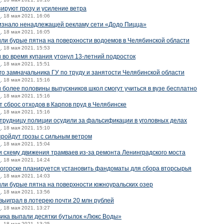
ируют грозу и усиление ветра
й
, 18 мая 2021, 16:06
изнало ненадлежащей рекламу сети «Додо Пицца»
й
, 18 мая 2021, 16:05
ли бурые пятна на поверхности водоемов в Челябинской области
й
, 18 мая 2021, 15:53
 во время купания утонул 13-летний подросток
й
, 18 мая 2021, 15:51
го замначальника ГУ по труду и занятости Челябинской области
й
, 18 мая 2021, 15:16
 более половины выпускников школ смогут учиться в вузе бесплатно
й
, 18 мая 2021, 15:16
 сброс отходов в Карпов пруд в Челябинске
й
, 18 мая 2021, 15:16
отрудницу полиции осудили за фальсификации в уголовных делах
й
, 18 мая 2021, 15:10
пройдут грозы с сильным ветром
й
, 18 мая 2021, 15:04
 схему движения трамваев из-за ремонта Ленинградского моста
й
, 18 мая 2021, 14:24
тогорске планируется установить фандоматы для сбора вторсырья
й
, 18 мая 2021, 14:03
или бурые пятна на поверхности южноуральских озер
й
, 18 мая 2021, 13:56
ыиграл в лотерею почти 20 млн рублей
й
, 18 мая 2021, 13:27
вика выпали десятки бутылок «Люкс Воды»
й
, 18 мая 2021, 13:25