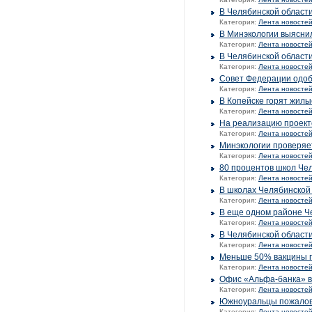
В Челябинской област
Категория:
Лента новосте
В Минэкологии выясни
Категория:
Лента новосте
В Челябинской област
Категория:
Лента новосте
Совет Федерации одоб
Категория:
Лента новосте
В Копейске горят жилы
Категория:
Лента новосте
На реализацию проект
Категория:
Лента новосте
Минэкологии проверяет
Категория:
Лента новосте
80 процентов школ Че
Категория:
Лента новосте
В школах Челябинской 
Категория:
Лента новосте
В еще одном районе Ч
Категория:
Лента новосте
В Челябинской области
Категория:
Лента новосте
Меньше 50% вакцины п
Категория:
Лента новосте
Офис «Альфа-банка» в
Категория:
Лента новосте
Южноуральцы пожалова
Категория:
Лента новосте