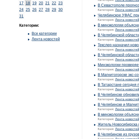
17
18
19
20
21
22
23
В Севастополе прогноз
24
25
26
27
28
29
30
Категория:
Лента новосте
Челябинское УФАС пр
31
Категория:
Лента новосте
В минэкологии объясни
Категории:
Категория:
Лента новосте
Все категории
В Челябинской области
Лента новостей
Категория:
Лента новосте
Текслер назначил ново
Категория:
Лента новосте
В Челябинской области
Категория:
Лента новосте
Минэкологии проверяет
Категория:
Лента новосте
В Магнитогорске экс-с
Категория:
Лента новосте
В Татарстане сегодня 
Категория:
Лента новосте
В Челябинске обновили
Категория:
Лента новосте
В Челябинске и Магни
Категория:
Лента новосте
В минэкологии объясн
Категория:
Лента новосте
Житель Новосибирска в
Категория:
Лента новосте
В Челябинске из грузо
Категория:
Лента новосте