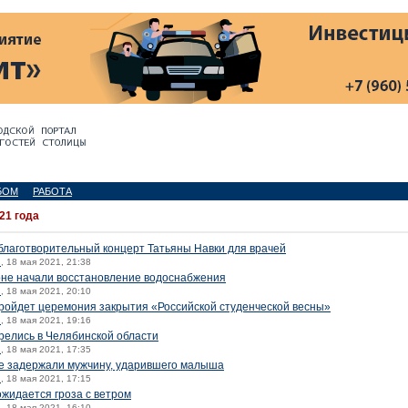
БОМ
РАБОТА
21 года
благотворительный концерт Татьяны Навки для врачей
й
, 18 мая 2021, 21:38
не начали восстановление водоснабжения
й
, 18 мая 2021, 20:10
ройдет церемония закрытия «Российской студенческой весны»
й
, 18 мая 2021, 19:16
релись в Челябинской области
й
, 18 мая 2021, 17:35
е задержали мужчину, ударившего малыша
й
, 18 мая 2021, 17:15
ожидается гроза с ветром
й
, 18 мая 2021, 16:10