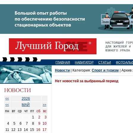
ГЛАВНАЯ
НАВИГАТОР
СТАТЬИ
ФОТОАЛЬ
Новости
| Категория:
Спорт и туризм
| Архив 
Нет новостей за выбранный период
2026
<<
МАЙ
<<
>>
пн
вт
ср
чт
пт
сб
вс
1
2
3
4
5
6
7
8
9
10
11
12
13
14
15
16
17