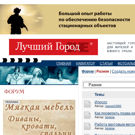
ГЛАВНАЯ
НАВИГАТОР
СТАТЬИ
ФОТОАЛЬ
Форум
|
Разное
|
Создать нов
Темы
Илосос
Автор:
marsel1990
Как проверить права р
Автор:
bimime
Работа вахтовым мето
Автор:
bimime