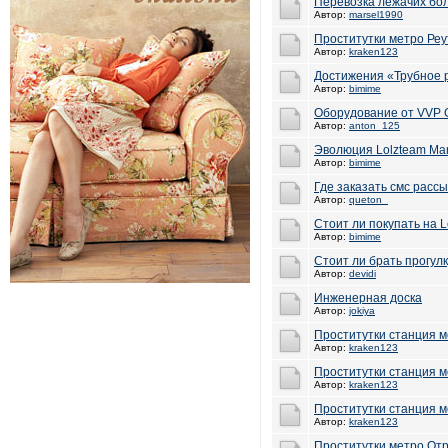
Перевозка лежачих бо
Автор:
marsel1990
Проститутки метро Реу
Автор:
kraken123
Достижения «Трубное 
Автор:
bimime
Оборудование от VVP 
Автор:
anton_125
Эволюция Lolzteam Mar
Автор:
bimime
Где заказать смс рассы
Автор:
queton_
Стоит ли покупать на L
Автор:
bimime
Стоит ли брать прогул
Автор:
devidi
Инженерная доска
Автор:
jokiya
Проститутки станция 
Автор:
kraken123
Проститутки станция м
Автор:
kraken123
Проститутки станция 
Автор:
kraken123
Проститутки метро От