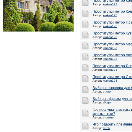
Проститутки метро Ко
Автор:
kraken123
Проститутки метро Кон
Автор:
kraken123
Проститутки метро Пр
Автор:
kraken123
Проститутки метро Куз
Автор:
kraken123
Проститутки метро Ма
Автор:
kraken123
Проститутки метро Ап
Автор:
kraken123
Проститутки метро Яс
Автор:
kraken123
Проститутки метро Сх
Автор:
kraken123
Выбираю сервера для 
Автор:
queton_
Выбираю фрезы для с
Автор:
silogon_
Где послушать музыку
музыканты»?
Автор:
bromine
Что подарить племянн
Автор:
ferzik