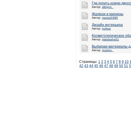
Где купить новую двус
Автор:
silogon_
Жалюзи и карнизы
Автор:
marsel1990
Дизайн интерьера
Автор:
polivar
Косметологическое об
Автор:
platdasha01
Выбираю материалы д
Автор:
queton_
Страницы:
1
2
3
4
5
6
7
8
9
10
42
43
44
45
46
47
48
49
50
51
5