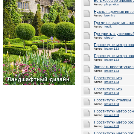
Есть хорошее игровое
Автор:
playcrytical
Нужны надежные инъе
Автор:
bromine
Где лучше закупить то
Автор:
ferzik
Где купить спутников
Автор:
silogon_
Проститутки метро оп
Автор:
kraken123
Проститутки метро нов
Автор:
kraken123
Заказать проститутку в
Автор:
kraken123
Проститутки мск
Автор:
kraken123
Проститутки мск
Автор:
kraken123
Проститутки столицы
Автор:
kraken123
Проститутки метро сок
Автор:
kraken123
Проститутки метро рос
Автор:
kraken123
Проститутки метро по