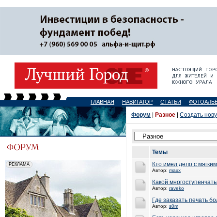
ГЛАВНАЯ
НАВИГАТОР
СТАТЬИ
ФОТОАЛЬ
Форум
|
Разное
|
Создать нов
Темы
Кто имел дело с мягки
Автор:
maxx
Какой многоступенчат
Автор:
raveko
Где заказать печать б
Автор:
s0m