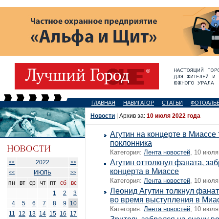
ГЛАВНАЯ
НАВИГАТОР
СТАТЬИ
ФОТОАЛЬ
Новости
| Архив за:
10 июля 2022 года
Агутин на концерте в Миассе
поклонника
Категория:
Лента новостей
, 10 июля
Агутин оттолкнул фаната, за
2022
<<
>>
концерта в Миассе
ИЮЛЬ
<<
>>
Категория:
Лента новостей
, 10 июля
пн
вт
ср
чт
пт
сб
вс
Леонид Агутин толкнул фанат
1
2
3
во время выступления в Миа
4
5
6
7
8
9
10
Категория:
Лента новостей
, 10 июля
11
12
13
14
15
16
17