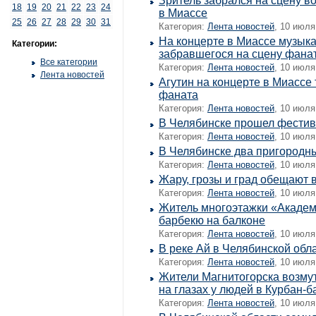
Зритель забрался на сцену в
18
19
20
21
22
23
24
в Миассе
25
26
27
28
29
30
31
Категория:
Лента новостей
, 10 июля
На концерте в Миассе музыка
Категории:
забравшегося на сцену фана
Все категории
Категория:
Лента новостей
, 10 июля
Лента новостей
Агутин на концерте в Миассе
фаната
Категория:
Лента новостей
, 10 июля
В Челябинске прошел фестив
Категория:
Лента новостей
, 10 июля
В Челябинске два пригородн
Категория:
Лента новостей
, 10 июля
Жару, грозы и град обещают 
Категория:
Лента новостей
, 10 июля
Житель многоэтажки «Академ 
барбекю на балконе
Категория:
Лента новостей
, 10 июля
В реке Ай в Челябинской обл
Категория:
Лента новостей
, 10 июля
Жители Магнитогорска возму
на глазах у людей в Курбан-
Категория:
Лента новостей
, 10 июля