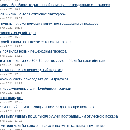
рылся сбор благотворительной помощи пострадавшим от пожаров
июля 2021, 16:13
елябинска 12 июля отключат светофоры
июля 2021, 15:54
ы пункты приема помощи людям, пострадавшим от пожаров
июля 2021, 15:34
ючения холодной воды
июля 2021, 15:22
 улей нашли на вывеске сетевого магазина
июля 2021, 13:16
ны появился новый пешеходный переход
июля 2021, 13:15
 и потепление до +24°C прогнозируют в Челябинской области
июля 2021, 13:14
ершнях появился пешеходный переход
июля 2021, 12:56
нской области похолодает до +4 градусов
июля 2021, 12:37
катку закупленные для Челябинска трамваи
июля 2021, 12:35
ко похолодает
июля 2021, 12:25
 заявлений на матпомощь от пострадавших при пожарах
июля 2021, 12:18
али выплачивать по 10 тысяч рублей пострадавшим от лесного пожара
июля 2021, 11:02
 жители челябинских сел начали получать материальную помощь
июля 2021, 10:55