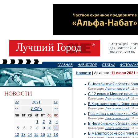
ГЛАВНАЯ
НАВИГАТОР
СТАТЬИ
ФОТОАЛЬ
Новости
| Архив за:
11 июля 2021 
В Челябинской области бол
Категория:
Лента новостей
, 11 
С 12 июля в Миассе начина
Категория:
Лента новостей
, 11 
2021
<<
>>
В Карталинском районе вос
ИЮЛЬ
Категория:
Лента новостей
, 11 
<<
>>
Расчистка сгоревших на Юж
пн
вт
ср
чт
пт
сб
вс
Категория:
Лента новостей
, 11 
1
2
3
4
В Челябинской области резк
5
6
7
8
9
10
11
Категория:
Лента новостей
, 11 
В Магнитогорске рой пчел 
12
13
14
15
16
17
18
Категория:
Лента новостей
, 11 