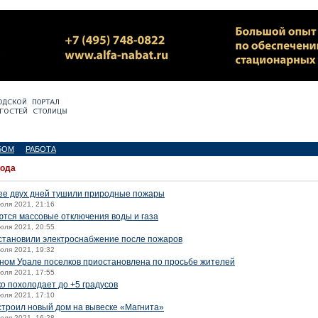
БОМ
РАБОТА
года
ее двух дней тушили природные пожары
июля 2021, 21:16
ются массовые отключения воды и газа
июля 2021, 20:55
становили электроснабжение после пожаров
июля 2021, 19:32
ном Урале поселков приостановлена по просьбе жителей
июля 2021, 17:55
о похолодает до +5 градусов
июля 2021, 17:10
устроил новый дом на вывеске «Магнита»
июля 2021, 16:28