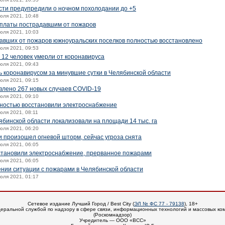
ти предупредили о ночном похолодании до +5
июля 2021, 10:48
платы пострадавшим от пожаров
июля 2021, 10:03
авших от пожаров южноуральских поселков полностью восстановлено
июля 2021, 09:53
 12 человек умерли от коронавируса
июля 2021, 09:43
ь коронавирусом за минувшие сутки в Челябинской области
июля 2021, 09:15
влено 267 новых случаев COVID-19
июля 2021, 09:10
ностью восстановили электроснабжение
июля 2021, 08:11
ябинской области локализовали на площади 14 тыс. га
июля 2021, 06:20
и произошел огневой шторм, сейчас угроза снята
июля 2021, 06:05
становили электроснабжение, прерванное пожарами
июля 2021, 06:05
нии ситуации с пожарами в Челябинской области
июля 2021, 01:17
Сетевое издание Лучший Город / Best City (
ЭЛ № ФС 77 - 79138
), 18+
еральной службой по надзору в сфере связи, информационных технологий и массовых ко
(Роскомнадзор)
Учредитель — ООО «ВСС»