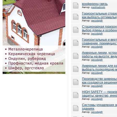
конференц связь
Автор:
pashadovin
Горизонтальные страх
как выбрать оптималь
Автор:
qeoxlqjsfr
Стационарная горизонт
выбор длины и особен
Автор:
qeoxlqjsfr
Горизонтальные и вер
сравнение, преимущес
Автор:
qeoxlqjsfr
Анкерные линии, устро
работы на высоте: вид
Автор:
qeoxlqjsfr
Анкерные линии для раб
выбрать подходящую 
Автор:
qeoxlqjsfr
Производство анкерных
как создаются решени
Автор:
qeoxlqjsfr
HIGH SAFETY — произв
защиты: качество, инн
Автор:
qeoxlqjsfr
Системы управления э
зданиях
Автор:
qeoxlqjsfr