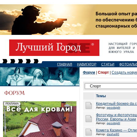
ГЛАВНАЯ
НАВИГАТОР
СТАТЬИ
ФОТОАЛЬ
Форум
|
Спорт
|
Создать нову
Темы
Кредитный брокер da.c
Автор:
qeoxlqjsfr
Фототуры и фотопутеш
России, Европы и Азии
Автор:
qeoxlqjsfr
Комета Казино — Отлич
Автор:
dasha90