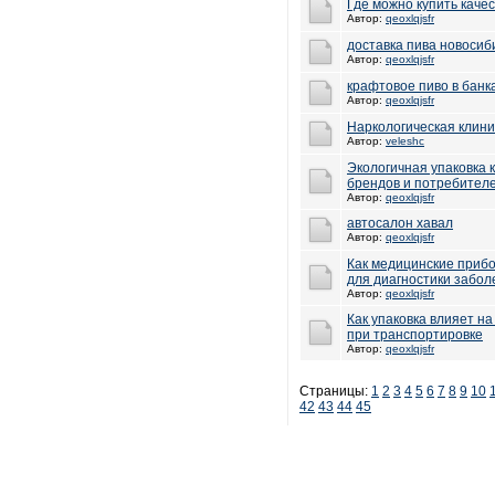
Где можно купить каче
Автор:
qeoxlqjsfr
доставка пива новосиб
Автор:
qeoxlqjsfr
крафтовое пиво в банк
Автор:
qeoxlqjsfr
Наркологическая клини
Автор:
veleshc
Экологичная упаковка 
брендов и потребител
Автор:
qeoxlqjsfr
автосалон хавал
Автор:
qeoxlqjsfr
Как медицинские при
для диагностики забол
Автор:
qeoxlqjsfr
Как упаковка влияет на
при транспортировке
Автор:
qeoxlqjsfr
Страницы:
1
2
3
4
5
6
7
8
9
10
42
43
44
45