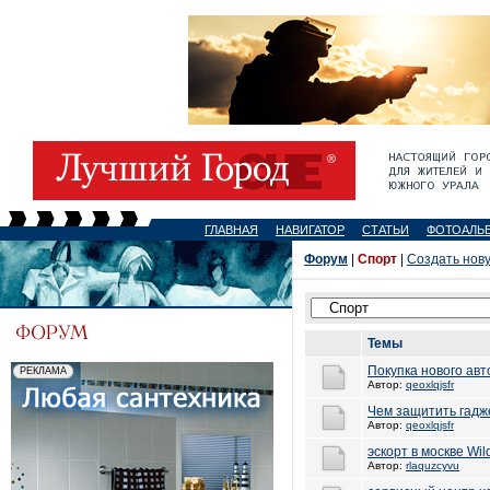
ГЛАВНАЯ
НАВИГАТОР
СТАТЬИ
ФОТОАЛЬ
Форум
|
Спорт
|
Создать нов
Темы
Покупка нового авт
Автор:
qeoxlqjsfr
Чем защитить гадж
Автор:
qeoxlqjsfr
эскорт в москве Wild
Автор:
rlaquzcyvu