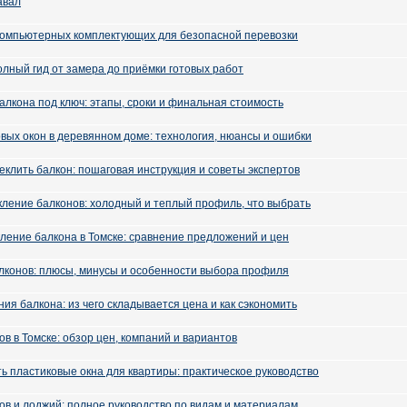
авал
компьютерных комплектующих для безопасной перевозки
олный гид от замера до приёмки готовых работ
алкона под ключ: этапы, сроки и финальная стоимость
овых окон в деревянном доме: технология, нюансы и ошибки
еклить балкон: пошаговая инструкция и советы экспертов
ление балконов: холодный и теплый профиль, что выбрать
кление балкона в Томске: сравнение предложений и цен
лконов: плюсы, минусы и особенности выбора профиля
ия балкона: из чего складывается цена и как сэкономить
в в Томске: обзор цен, компаний и вариантов
ть пластиковые окна для квартиры: практическое руководство
ов и лоджий: полное руководство по видам и материалам