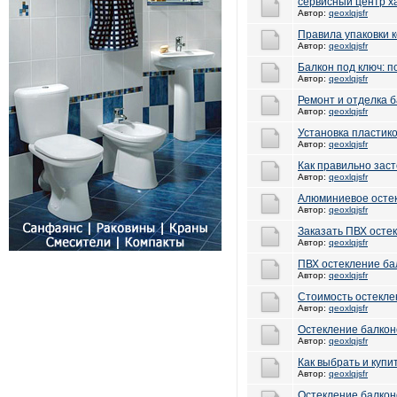
сервисный центр х
Автор:
qeoxlqjsfr
Правила упаковки 
Автор:
qeoxlqjsfr
Балкон под ключ: п
Автор:
qeoxlqjsfr
Ремонт и отделка б
Автор:
qeoxlqjsfr
Установка пластик
Автор:
qeoxlqjsfr
Как правильно заст
Автор:
qeoxlqjsfr
Алюминиевое остек
Автор:
qeoxlqjsfr
Заказать ПВХ осте
Автор:
qeoxlqjsfr
ПВХ остекление ба
Автор:
qeoxlqjsfr
Стоимость остеклен
Автор:
qeoxlqjsfr
Остекление балконо
Автор:
qeoxlqjsfr
Как выбрать и купи
Автор:
qeoxlqjsfr
Остекление балкон