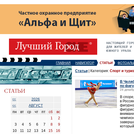
ГЛАВНАЯ
НАВИГАТОР
СТАТЬИ
ФОТОАЛЬ
Статьи
| Категория:
Спорт и тури
В Челяб
по фигу
24 декабр
В споре
2026
<<
в Росси
фигурно
АВГУСТ
<<
фигурис
пн
вт
ср
чт
пт
сб
вс
внимани
чемпион
1
2
заверша
3
4
5
6
7
8
9
который
10
11
12
13
14
15
16