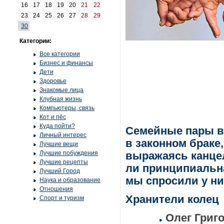
16
17
18
19
20
21
22
23
24
25
26
27
28
29
30
Категории:
Все категории
Бизнес и финансы
Дети
Здоровье
Знакомые лица
Клубная жизнь
Компьютеры, связь
Кот и пёс
Куда пойти?
Семейные пары в
Личный интерес
в законном браке
Лучшие вещи
Лучшие побуждения
выражаясь канце
Лучшие рецепты
ли принципиальна
Лучший Город
мы спросили у ни
Наука и образование
Отношения
Хранители колец
Спорт и туризм
Олег Григо