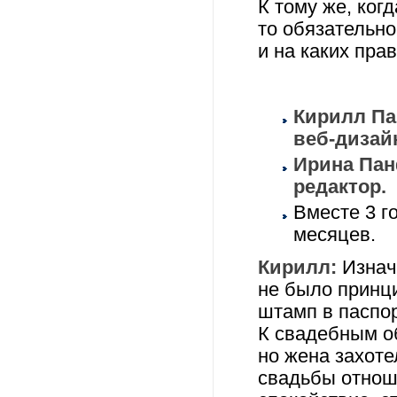
К тому же, ког
то обязательно
и на каких пра
Кирилл Па
веб-дизай
Ирина Пан
редактор.
Вместе 3 г
месяцев.
Кирилл:
Изнач
не было принц
штамп в паспо
К свадебным о
но жена захоте
свадьбы отнош