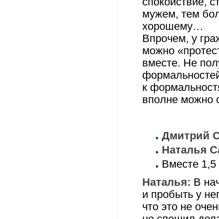
спокойствие, с
мужем, тем бол
хорошему…
Впрочем, у гра
можно «протест
вместе. Не по
формальностей
к формальностя
вполне можно 
Дмитрий С
Наталья Са
Вместе 1,5 
Наталья:
В нач
и пробыть у не
что это не оче