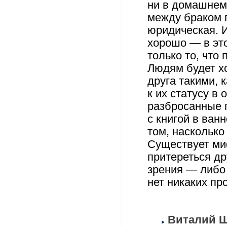
ни в домашнем 
между браком 
юридическая. И
хорошо — в это
только то, что 
Людям будет хо
друга такими, 
к их статусу в
разбросанные п
с книгой в ван
том, насколько
Существует миф
притереться дру
зрения — либо 
нет никаких пр
Виталий Ш