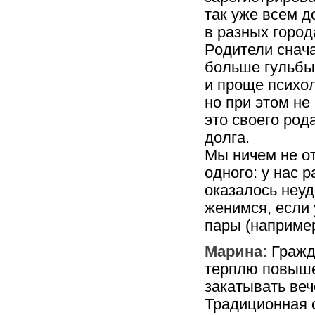
так уже всем д
в разных город
Родители снача
больше гульбы
и проще психо
но при этом не
это своего род
долга.
Мы ничем не о
одного: у нас 
оказалось неуд
женимся, если 
пары (например
Марина:
Гражда
терплю повыше
закатывать ве
Традиционная 