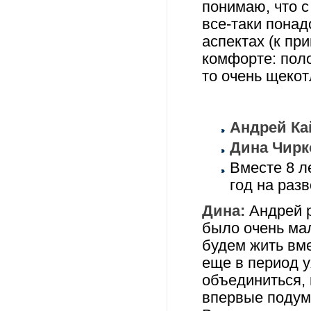
понимаю, что 
все-таки понад
аспектах (к пр
комфорте: пол
то очень щеко
Андрей Ка
Дина Чирко
Вместе 8 л
год на разв
Дина:
Андрей р
было очень мал
будем жить вме
еще в период у
объединиться,
впервые подума