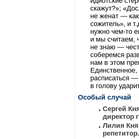
идиотские стер
скажут?»; «Дос
не женат — как
сожитель», и т
нужно чем-то 
и мы считаем, 
не знаю — чест
соберемся разв
нам в этом пре
Единственное, 
расписаться — 
в голову удари
Особый случай
Сергей Кня
директор 
Лилия Княз
репетитор