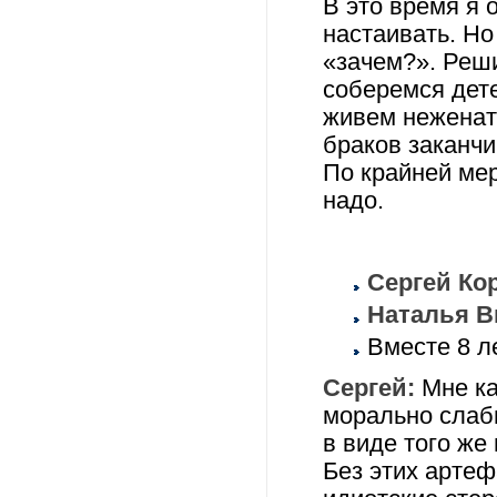
В это время я 
настаивать. Но
«зачем?». Реши
соберемся дете
живем неженаты
браков заканч
По крайней мер
надо.
Сергей Кор
Наталья Ви
Вместе 8 ле
Сергей:
Мне ка
морально слаб
в виде того же
Без этих артеф