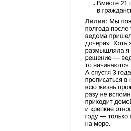
Вместе 21 г
в гражданс
Лилия:
Мы пож
полгода после 
ведома пришел
дочери». Хоть
размышляла я н
решение — вед
то начинаются 
А спустя 3 год
прописаться в 
всю жизнь прож
разу не вспом
приходит домой
и крепкие отн
году — только 
на море.