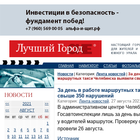
ГЛАВНАЯ
НАВИГАТОР
СТАТЬИ
ФОТОАЛЬ
Новости
| Категория:
Лента новостей
|
За ден
маршрутных такси Челябинска выявили св
За день в работе маршрутных т
свыше 350 нарушений
Категория:
Лента новостей
, 27 августа 202
2021
<<
>>
В административном центре Челяб
АВГУСТ
<<
>>
Госавтоинспекции лишь за день в
пн
вт
ср
чт
пт
сб
вс
у водителей маршруток. Проверку
1
провели 26 августа.
2
3
4
5
6
7
8
9
10
11
12
13
14
15
Источник