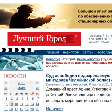
ГЛАВНАЯ
НАВИГАТОР
СТАТЬИ
ФОТОАЛЬ
Новости
| Категория:
Лента новостей
|
Суд о
подозреваемую во взятке экс-чиновницу м
области
Суд освободил подозреваемую в
минздрава Челябинской област
2021
<<
>>
Категория:
Лента новостей
, 9 марта 2021, 
МАРТ
<<
>>
Домашний арест Арине Устюговой 
пн
вт
ср
чт
пт
сб
вс
действий. Экс-чиновница не должн
1
2
3
4
5
6
7
посещать мероприятия и обязана яв
8
9
10
11
12
13
14
Источник
15
16
17
18
19
20
21