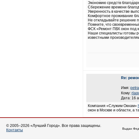
Экономию средств благодар
Сбережение времени благо
Уверенность в качестве вы
Комфортное проживание бл
Не откладывайте решение пр
Помните, что своевременны
ФСК «Ремонт ПВХ окон под к
Наши специалисты готовы ре
известными производителями
Re: ремо
Имя:
petra
Кому:
rlaq
Дата: 16 а
Компания «Служим Окнам»
окон в Москве и области, а 
© 2005–2026 «Лучший Город». Все права защищены.
Выдан Фед
Контакты