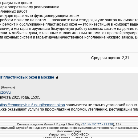
я разумным ценам
даря оперативному реагированию
полненных работ
агодаря правильно функционирующим окнам
облем с окнами на потом — позвоните нам сегодня, и уже завтра вы сможе
й ремонт и обслуживание пластиковых окон — это инвестиция в комфорт ваш
люч», и мы гарантируем вам безупречную работу оконных систем на долгие г
шить любые задачи, связанные с пластиковыми окнами: от простой регулиро
 оконных систем и гарантируем качественное исполнение каждого заказа. 
Средняя оценка: 2,31
нт пластиковых окон в москве
(Новичок)
uzcyvu
вгуста 2025 года, 15:05
https://remontpvh.ru/uslugi/remont-okon
занимается не только установкой новых
также оказывают услуги по профилактике поломок, утеплению, реставрации пл
Сетевое издание Лучший Город / Best City (
ЭЛ № ФС 77 - 79138
), 18+
еральной службой по надзору в сфере связи, информационных технологий и массовых ко
(Роскомнадзор)
Учредитель — ООО «ВСС»
Главный редактор — Куранов Ю.Г.