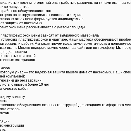
ециалисты имеют многолетний опыт работы с различными типами оконных кон
ниже конкурентов.
с работ по обслуживанию окон:
он цена на которую зависит от сложности задачи
стиковых окнах цена формируется индивидуально
для защиты от насекомых
овых окон цена рассчитывается с учетом площади
ы
 пластиковых окон цены зависят от выбранного материала
установке пластиковых окон в квартире. Наши мастера обеспечивают профес
атериалы и работу. Мы гарантируем идеальную герметичность и долговечнос
овых окон в Москве недорого можно через наш сайт или по телефону. Мы пред
для диагностики
ез скрытых платежей
ственных материалов
казов
 которую у нас — это надежная защита вашего дома от насекомых. Наши спе
ей компанией:
агностики до реставрации
исты с опытом более 10 лет
м качестве работ
аждому клиенту
аявки
ственного обслуживания оконных конструкций для создания комфортного мик
вка створок
ентов
ляции
х конструкций
ете: