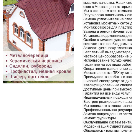
высокого качества. Наши сп
окон в Москве цена которых 
Мы выполняем весь комплек
Регулировка пластиковых ок
Замена уплотнителя на пла
Установка москитных сеток 
Монтаж откосов для пластик
Замена и ремонт фурнитур
Установка подоконников для
Особое внимание уделяется 
включает все необходимые м
Заказать установку пластик
Бесплатный выезд мастера 
Честное ценообразование б
Использование только каче
Гарантию на все виды работ
Оперативное выполнение за
Москитная сетка ПВХ купить
Преимущества работы с наш
Широкий спектр услуг от ди
Квалифицированные специал
Доступные цены при высоко
Гарантия на все виды услуг
Индивидуальный подход к к
Быстрое реагирование на з
Мы понимаем важность каче
Профессиональная регулиро
Замена поврежденных элем
Ремонт фурнитуры
Обслуживание систем венти
Модернизация существующи
Обращаясь к нам, вы получа