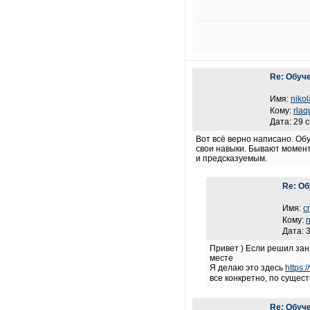
Re: Обуч
Имя:
niko
Кому:
rlaq
Дата: 29 
Вот всё верно написано. Об
свои навыки. Бывают момент
и предсказуемым.
Re: Об
Имя:
c
Кому:
n
Дата: 
Привет ) Если решил зан
месте
Я делаю это здесь
https:
все конкретно, по сущес
Re: Обуч