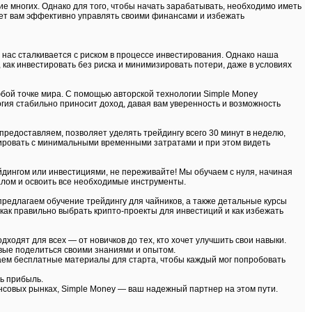
е многих. Однако для того, чтобы начать зарабатывать, необходимо иметь
жет вам эффективно управлять своими финансами и избежать
 нас сталкивается с риском в процессе инвестирования. Однако наша
 как инвестировать без риска и минимизировать потери, даже в условиях
юбой точке мира. С помощью авторской технологии Simple Money
гия стабильно приносит доход, давая вам уверенность и возможность
 предоставляем, позволяет уделять трейдингу всего 30 минут в неделю,
тировать с минимальными временными затратами и при этом видеть
йдингом или инвестициями, не переживайте! Мы обучаем с нуля, начиная
налом и освоить все необходимые инструменты.
 предлагаем обучение трейдингу для чайников, а также детальные курсы
как правильно выбрать крипто-проекты для инвестиций и как избежать
ходят для всех — от новичков до тех, кто хочет улучшить свои навыки.
вые поделиться своими знаниями и опытом.
агаем бесплатные материалы для старта, чтобы каждый мог попробовать
ь прибыль.
ансовых рынках, Simple Money — ваш надежный партнер на этом пути.