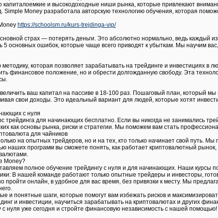
о капиталоемкие и высокодоходные ниши рынка, которые привлекают внимани
. Simple Money разработала авторскую технологию обучения, которая помо
 Money
https://schoolsm.ru/kurs-trejdinga-vip/
сновной страх — потерять деньги. Это абсолютно нормально, ведь каждый из
 5 основных ошибок, которые чаще всего приводят к убыткам. Мы научим вас,
методику, которая позволяет зарабатывать на трейдинге и инвестициях в л
ить финансовое положение, но и обрести долгожданную свободу. Эта техноло
сы.
увеличить ваш капитал на пассиве в 18-100 раз. Пошаговый план, который мы
ивая свои доходы. Это идеальный вариант для людей, которые хотят инвес
инающих с нуля
рс трейдинга для начинающих бесплатно. Если вы никогда не занимались тре
аких как основы рынка, риски и стратегии. Мы поможем вам стать профессио
иптовалюта для чайников
лько на опытных трейдеров, но и на тех, кто только начинает свой путь. Мы
ю наших программ вы сможете понять, как работает криптовалютный рынок, 
овалютами.
le Money?
тавляем полное обучение трейдингу с нуля и для начинающих. Наши курсы под
ки: В нашей команде работают только опытные трейдеры и инвесторы, гото
о пройти онлайн, в удобное для вас время, без привязки к месту. Мы предл
него.
ые и понятные шаги, которые помогут вам избежать рисков и максимизироват
йдинг и инвестиции, научиться зарабатывать на криптовалютах и других фин
 с нуля уже сегодня и стройте финансовую независимость с нашей помощью!