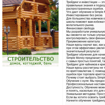
Трейдинг и инвестиции — эт
правильные знания и подход
распространенных ошибок.
Что дает обучение в Simple
Инвестирование без риска
Для большинства новичков о
школа поможет вам избежать
волатильного рынка.
Финансовая свобода
Мы разработали уникальную 
вы сможете не только улучш
контролировать свои финан
Приумножение капитала
Наши курсы научат вас, как 
при этом эффективно увелич
значительный результат.
Трейдинг обучение для нач
Simple Money предлагает ку
с самых простых понятий, т
Трейдинг для чайников и кр
Наши курсы рассчитаны не то
по криптовалютам. С помощь
ошибок при торговле крипт
Почему стоит выбрать Simp
Обучение с нуля: Мы предос
Профессиональные наставни
Доступность: Обучение можн
и понять, насколько это для 
Уникальная методика: Прост
Если вы хотите освоить тре
Начните обучение трейдингу