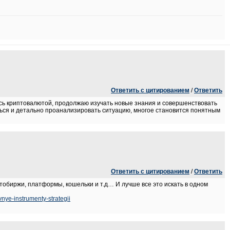
Ответить с цитированием
/
Ответить
юсь криптовалютой, продолжаю изучать новые знания и совершенствовать
ься и детально проанализировать ситуацию, многое становится понятным
Ответить с цитированием
/
Ответить
птобиржи, платформы, кошельки и т.д… И лучше все это искать в одном
nye-instrumenty-strategii