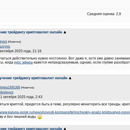
Средняя оценка: 2,9
ение трейдингу криптовалют онлайн
layus
(Новичок)
uzcyvu
сентября 2025 года, 21:16
учаться действительно нужно постоянно. Вот даже я, хотя уже давно занима
ы, когда
курс эфира
кажется непредсказуемым, однако, если глубже разобрат
учение трейдингу криптовалют онлайн
rimea168168
(Новичок)
ikolayus
31 октября 2025 года, 2:43
яться криптой, придется быть в теме, регулярно мониторить все тренды. кри
//www.kaluga-poisk.ru/news/novosti-kompanii/tehnicheskiy-analiz-kriptovalyut-osnov
тву и без лишней воды
ение трейдингу криптовалют онлайн