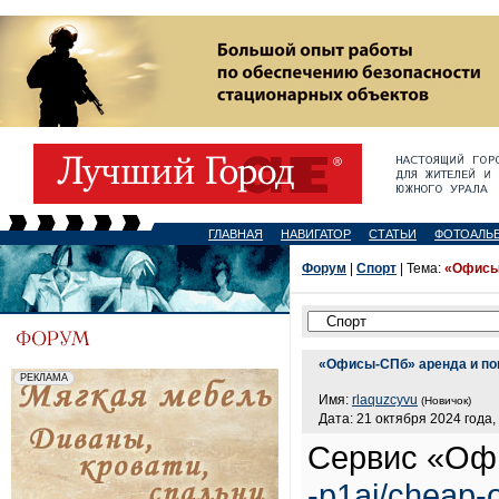
ГЛАВНАЯ
НАВИГАТОР
СТАТЬИ
ФОТОАЛЬ
Форум
|
Спорт
| Тема:
«Офисы-
«Офисы-СПб» аренда и пок
Имя:
rlaquzcyvu
(Новичок)
Дата: 21 октября 2024 года,
Сервис «О
-p1ai/cheap-o