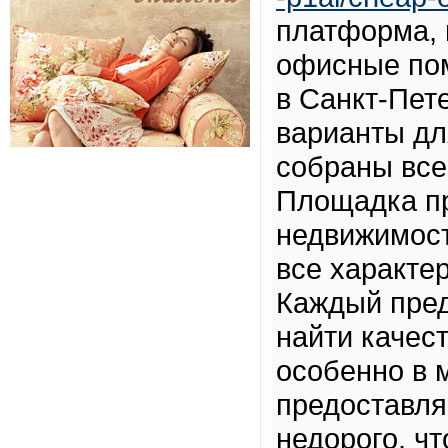
платформа, 
офисные пом
в Санкт-Пет
варианты дл
собраны все
Площадка п
недвижимост
все характе
Каждый пред
найти качес
особенно в
предоставля
недорого, ч