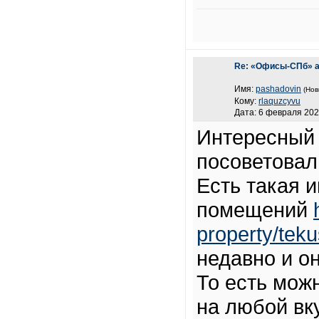
Re: «Офисы-СПб» а
Имя:
pashadovin
(Нов
Кому:
rlaquzcyvu
Дата: 6 февраля 202
Интересный 
посоветовал
Есть такая 
помещений
property/teku
недавно и о
То есть мож
на любой вку