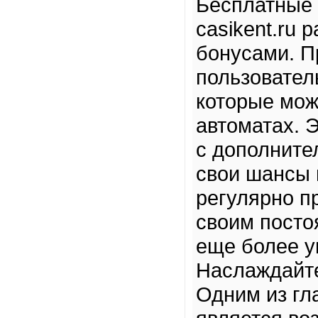
Бесплатные
casikent.ru
бонусами. П
пользовател
которые мож
автоматах. 
с дополните
свои шансы 
регулярно п
своим посто
еще более у
Наслаждайте
Одним из гл