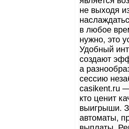
является во
не выходя из
наслаждать
в любое вре
нужно, это у
Удобный инт
создают эфф
а разнообра
сессию неза
casikent.ru 
кто ценит к
выигрыши. З
автоматы, п
выплаты. Ре