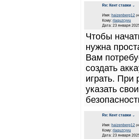
Re: Кент ставки
Имя:
haizenberg12
(Н
Кому:
rlaquzcyvu
Дата: 23 января 2025
Чтобы начат
нужна прост
Вам потребу
создать акка
играть. При
указать сво
безопасност
Re: Кент ставки
Имя:
haizenberg12
(Н
Кому:
rlaquzcyvu
Дата: 23 января 2025