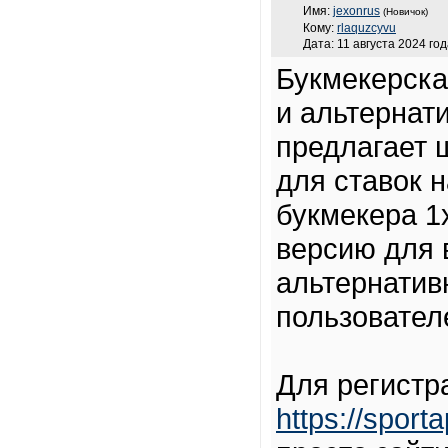
Имя:
jexonrus
(Новичок)
Кому:
rlaquzcyvu
Дата: 11 августа 2024 год
Букмекерска
и альтернат
предлагает 
для ставок 
букмекера 1
версию для в
альтернатив
пользовател
Для регистр
https://sport