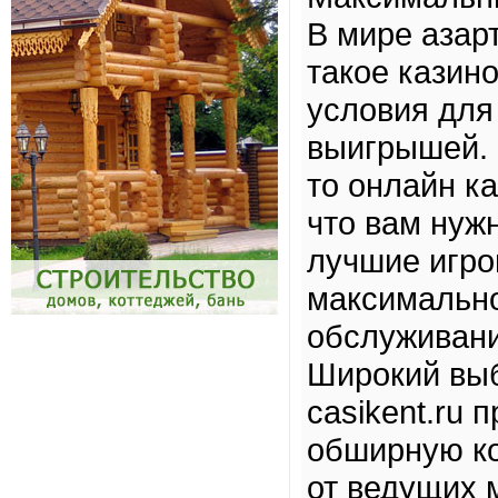
В мире азар
такое казин
условия для
выигрышей. 
то онлайн ка
что вам нужн
лучшие игро
максимально
обслуживани
Широкий выб
casikent.ru 
обширную ко
от ведущих 