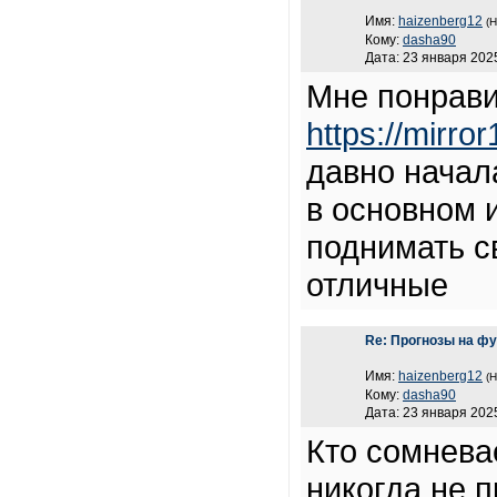
Имя:
haizenberg12
(Н
Кому:
dasha90
Дата: 23 января 2025
Мне понрави
https://mirr
давно начала
в основном 
поднимать св
отличные
Re: Прогнозы на ф
Имя:
haizenberg12
(Н
Кому:
dasha90
Дата: 23 января 2025
Кто сомневае
никогда не 