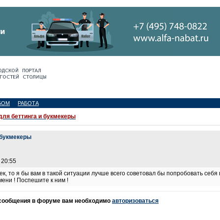
БОМ
РАБОТА
для беттинга и букмекеры
 букмекеры
 20:55
к, то я бы вам в такой ситуации лучше всего советовал бы попробовать себя
ени ! Поспешите к ним !
 сообщения в форуме вам необходимо
авторизоваться