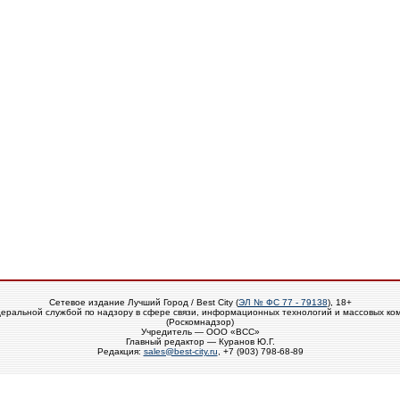
Сетевое издание Лучший Город / Best City (
ЭЛ № ФС 77 - 79138
), 18+
еральной службой по надзору в сфере связи, информационных технологий и массовых ко
(Роскомнадзор)
Учредитель — ООО «ВСС»
Главный редактор — Куранов Ю.Г.
Редакция:
sales@best-city.ru
, +7 (903) 798-68-89